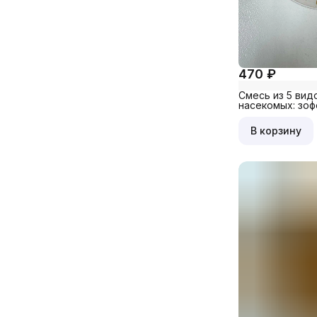
470 ₽
Смесь из 5 вид
насекомых: зоф
червь, шелкопр
кузнечик, 100 гр
В корзину