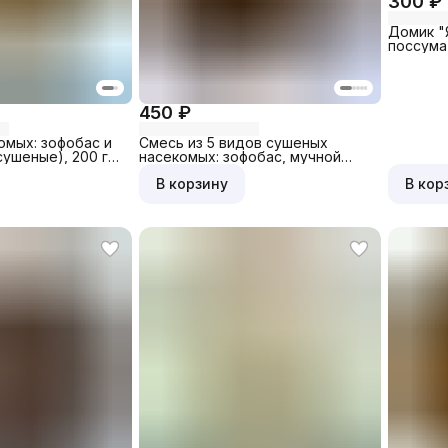
300 ₽
Домик "
поссума
450 ₽
омых: зофобас и
Смесь из 5 видов сушеных
сушеные), 200 гр,
насекомых: зофобас, мучной
червь, шелкопряд, сверчок,
В корзину
В кор
кузнечик, 100 гр, пакет