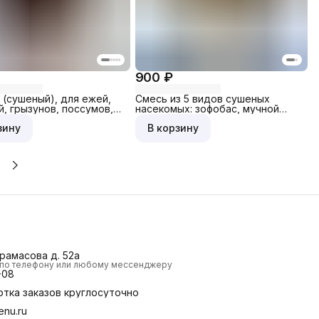
900 ₽
 (сушеный), для ежей,
Смесь из 5 видов сушеных
й, грызунов, поссумов,
насекомых: зофобас, мучной
0 гр, пакет
червь, шелкопряд, сверчок,
зину
В корзину
кузнечик, 200 гр, банка бол.
Ерамасова д. 52а
и по телефону или любому мессенджеру
-08
отка заказов круглосуточно
nu.ru