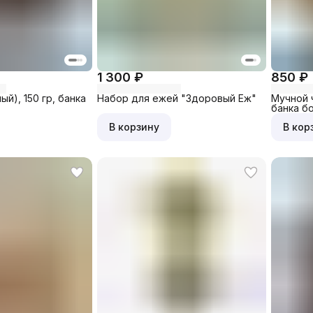
1 300 ₽
850 ₽
й), 150 гр, банка
Набор для ежей "Здоровый Еж"
Мучной 
банка бо
В корзину
В кор