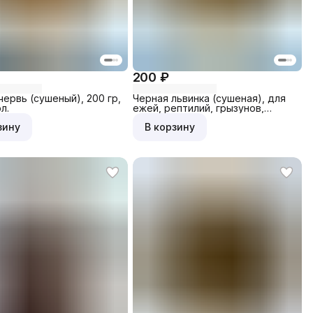
200 ₽
червь (сушеный), 200 гр,
Черная львинка (сушеная), для
л.
ежей, рептилий, грызунов,
поссумов, птиц, 70 гр, банка
зину
В корзину
мал.