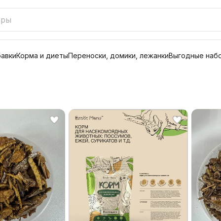
бавки
Корма и диеты
Переноски, домики, лежанки
Выгодные наб