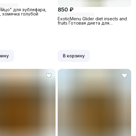
850 ₽
Яйцо" для эублефара,
, хомячка голубой
ExoticMenu Glider diet insects and
fruits Готовая диета для
поссумов и приматов (
игрунковые, лемурообразные) с
насекомыми и фруктами
зину
В корзину