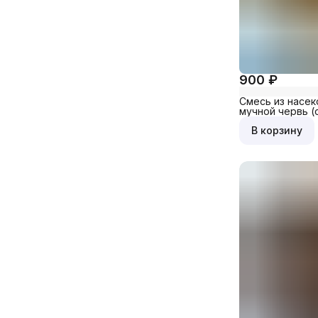
900 ₽
Смесь из насек
мучной червь (
банка бол.
В корзину