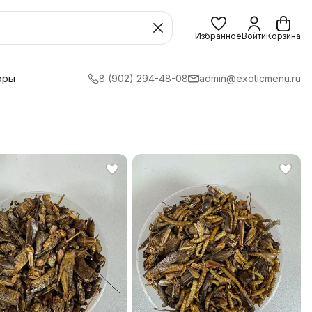
Избранное
Войти
Корзина
оры
8 (902) 294-48-08
admin@exoticmenu.ru