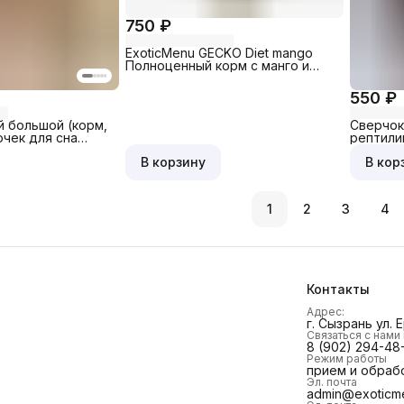
750 ₽
ExoticMenu GECKO Diet mango
Полноценный корм с манго и
насекомыми для всех видов
гекконов
550 ₽
й большой (корм,
Сверчок
чек для сна
рептили
)
птиц, 10
В корзину
В кор
1
2
3
4
Контакты
Адрес:
г. Сызрань ул. 
Связаться с нам
8 (902) 294-48
Режим работы
прием и обраб
Эл. почта
admin@exoticme