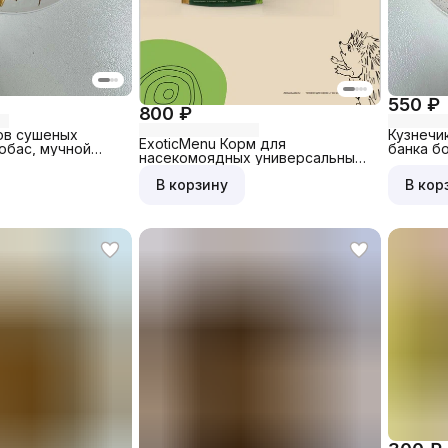
550 ₽
800 ₽
ов сушеных
Кузнечик
ExoticMenu Корм для
обас, мучной
банка бо
насекомоядных универсальный (
яд, сверчок,
ежи, поссумы, сурикаты и тд.)
, банка мал.
В корзину
В кор