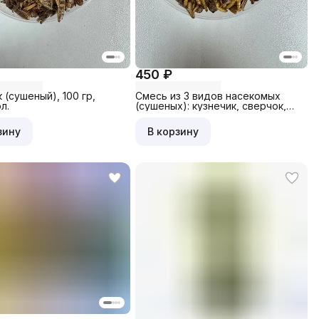
450 ₽
 (сушеный), 100 гр,
Смесь из 3 видов насекомых
л.
(сушеных): кузнечик, сверчок,
мучной червь, 80 гр, банка мал.
зину
В корзину