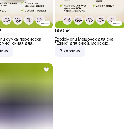
₽
650 ₽
enu сумка-переноска
ExoticMenu Мешочек для сна
омик" синяя для
"Ежик" для ежей, морских
,птиц и экзотики
свинок, грызунов (23 на 24см
зину
В корзину
маленький)