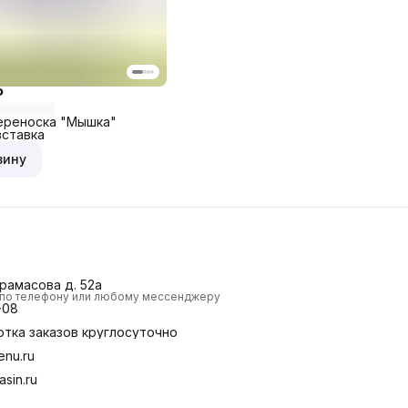
₽
ереноска "Мышка"
вставка
зину
Ерамасова д. 52а
и по телефону или любому мессенджеру
-08
отка заказов круглосуточно
nu.ru
sin.ru