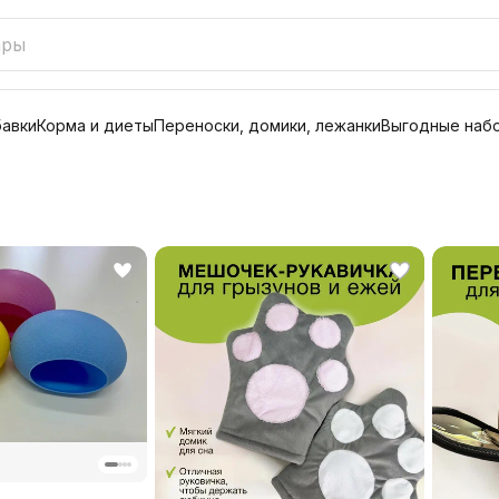
бавки
Корма и диеты
Переноски, домики, лежанки
Выгодные наб