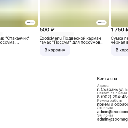
500 ₽
1 750 
ик "Стаканчик"
ExoticMenu Подвесной карман
Сумка п
поссума,
гамак "Поссум" для поссумов,
черная 
 т.д, бирюзовый
грызунов, зеленый
В корзину
В кор
Контакты
Адрес:
г. Сызрань ул. 
Связаться с нам
8 (902) 294-48
Режим работы
прием и обраб
Эл. почта
admin@exoticme
Эл. почта
admin@zoomaga