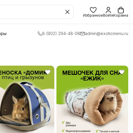
Избранное
Войти
Корзина
оры
8 (902) 294-48-08
admin@exoticmenu.ru