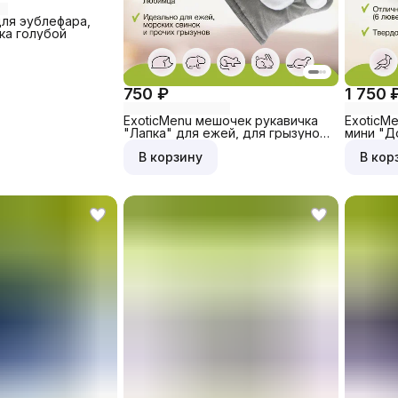
ля эублефара,
ка голубой
750 ₽
1 750 
ExoticMenu мешочек рукавичка
ExoticM
"Лапка" для ежей, для грызунов,
мини "Д
белые вставки
грызунов
В корзину
В кор