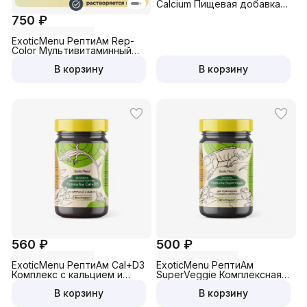
Calcium Пищевая добавка
из чистого кальция без
750 ₽
витамина D3 для всех
видов рептилий и амфибий
ExoticMenu РептиАм Rep-
Color Мультивитаминный
комплекс, придающий
В корзину
В корзину
яркую окраску рептилиям и
амфибиям
560 ₽
500 ₽
ExoticMenu РептиАм Cal+D3
ExoticMenu РептиАм
Комплекс с кальцием и
SuperVeggie Комплексная
витамином D3 для всех
витаминно-минеральная
В корзину
В корзину
видов рептилий и амфибий
добавка для травоядных и
всеядных рептилий