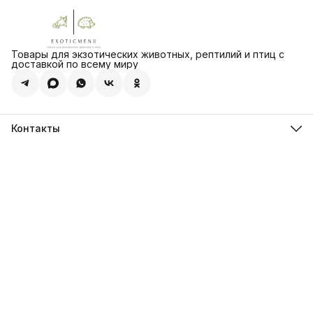
Товары для экзотических животных, рептилий и птиц с
доставкой по всему миру
Контакты
Адрес:
г. Сызрань ул. Ерамасова д. 52а
Связаться с нами по телефону или любому мессенджеру
8 (902) 294-48-08
Режим работы
прием и обработка заказов круглосуточно
Эл. почта
admin@exoticmenu.ru
Эл. почта
admin@zoomagasin.ru