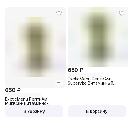
650 ₽
ExoticMenu РептиАм
Supervite Витаминный
комплекс с
650 ₽
мелкозернистой
структурой для рептилий и
ExoticMenu РептиАм
амфибий
МultiCal+ Витаминно-
минеральный комплекс с
В корзину
В корзину
кальцием для всех видов
рептилий и амфибий