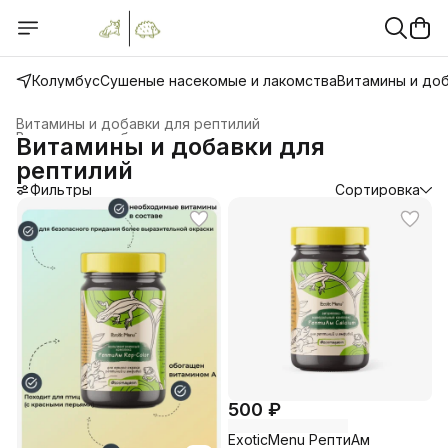
Колумбус
Сушеные насекомые и лакомства
Витамины и до
Витамины и добавки для рептилий
Витамины и добавки для экзотических животных
›
Витамины и добавки для
Главная
›
рептилий
Фильтры
Сортировка
500 ₽
ExoticMenu РептиАм