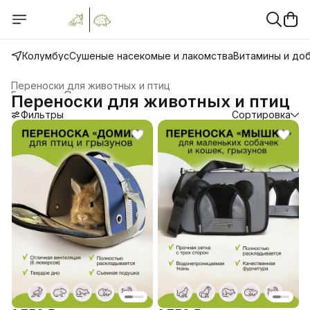
Колумбус
Сушеные насекомые и лакомства
Витамины и до
Переноски для животных и птиц
Главная
›
Переноски, домики, лежанки
›
Переноски для животных и птиц
Фильтры
Сортировка