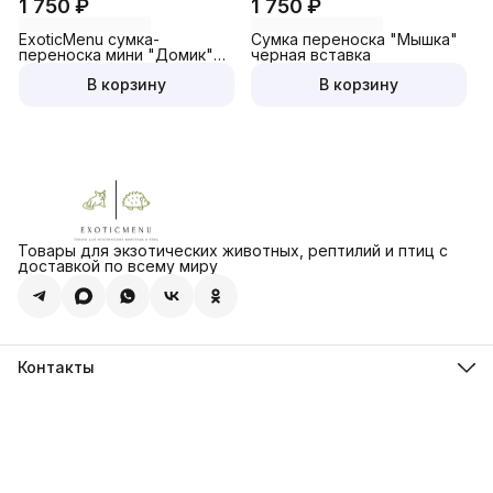
1 750 ₽
1 750 ₽
ExoticMenu сумка-
Сумка переноска "Мышка"
переноска мини "Домик"
черная вставка
синяя для грызунов,птиц и
В корзину
В корзину
экзотики
Товары для экзотических животных, рептилий и птиц с
доставкой по всему миру
Контакты
Адрес:
г. Сызрань ул. Ерамасова д. 52а
Связаться с нами по телефону или любому мессенджеру
8 (902) 294-48-08
Режим работы
прием и обработка заказов круглосуточно
Эл. почта