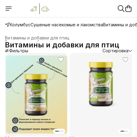
Колумбус
Сушеные насекомые и лакомства
Витамины и до
Витамины и добавки для птиц
Витамины и добавки для экзотических животных
›
Витамины и добавки для птиц
Главная
›
Фильтры
Сортировка