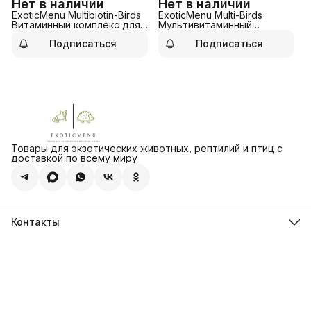
Нет в наличии
Нет в наличии
ExoticMenu Multibiotin-Birds
ExoticMenu Multi-Birds
Витаминный комплекс для
Мультивитаминный
формирования оперения у
комплекс для всех видов
Подписаться
Подписаться
всех видов птиц.
птиц
Товары для экзотических животных, рептилий и птиц с
доставкой по всему миру
Контакты
Адрес:
г. Сызрань ул. Ерамасова д. 52а
Связаться с нами по телефону или любому мессенджеру
8 (902) 294-48-08
Режим работы
прием и обработка заказов круглосуточно
Эл. почта
admin@exoticmenu.ru