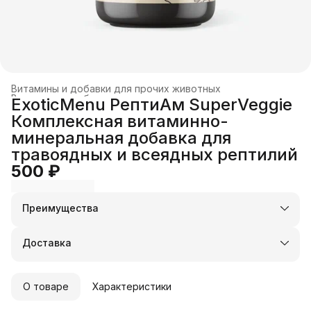
Витамины и добавки для прочих животных
Витамины и добавки для экзотических животных
›
ExoticMenu РептиАм SuperVeggie
Главная
›
Комплексная витаминно-
минеральная добавка для
травоядных и всеядных рептилий
500 ₽
Преимущества
Оплата частями в Сплит
Доставка в пункты выдачи или до двери
Доставка
Удобный возврат
О товаре
Характеристики