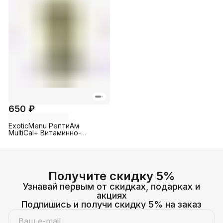
650 ₽
ExoticMenu РептиАм
МultiCal+ Витаминно-
минеральный комплекс с
кальцием для всех видов
рептилий и амфибий
Получите скидку 5%
Узнавай первым от скидках, подарках и
акциях
Подпишись и получи скидку 5% на заказ