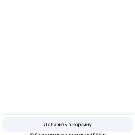
прием и обработка заказов круглосуточно
Эл. почта
admin@exoticmenu.ru
Эл. почта
admin@zoomagasin.ru
Добавить в корзину
ⓒ ExoticMenu
Политика конфиденциальности
Правила возвра