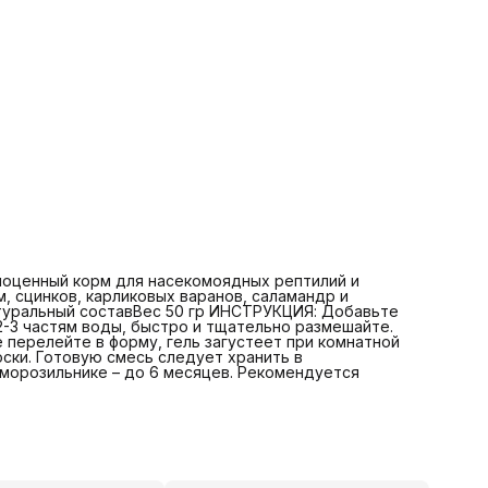
лноценный корм для насекомоядных рептилий и
, сцинков, карликовых варанов, саламандр и
туральный составВес 50 гр ИНСТРУКЦИЯ: Добавьте
2-3 частям воды, быстро и тщательно размешайте.
е перелейте в форму, гель загустеет при комнатной
оски. Готовую смесь следует хранить в
 морозильнике – до 6 месяцев. Рекомендуется