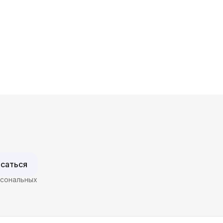
саться
рсональных