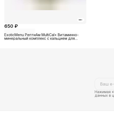
650 ₽
ExoticMenu РептиАм МultiCal+ Витаминно-
минеральный комплекс с кальцием для
всех видов рептилий и амфибий
Нажимая «
данных в 