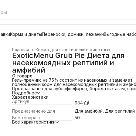
бавки
Корма и диеты
Переноски, домики, лежанки
Выгодные наб
Главная
›
Корма для экзотических животных
ExoticMenu Grub Pie Диета для
насекомоядных рептилий и
амфибий
О товаре
Гель-премикс на 75% состоит из насекомых и заменяет
полноценный корм для насекомоядных рептилий и амфиб
Предназначен для эублефлефаров, бородатых агам, сци
карликовых варанов, саламандр и других ящериц.Обога
Подробнее
витаминами и кальцием, имеет натуральный составВес 5
Характеристики
ИНСТРУКЦИЯ: Добавьте в горячую воду порошок в
Артикул
984
соотношении 1 часть премикса к 2-3 частям воды, быстр
тщательно размешайте. Остудите смесь в холодильнике
Предназначено для
Для амфибий, Для рептилий
(около 15 мин.) или сразу же перелейте в форму, гель
Вес товара, г
50
загустеет при комнатной температуре. Разрежьте гото
Все характеристики
продукт на части или полоски. Готовую смесь следует
хранить в холодильнике в плотно закрытой таре не боле
недель, в морозильнике – до 6 месяцев. Рекомендуется
хранить в холодильнике