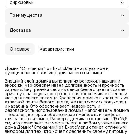
бирюзовый
Преимущества
Оплата частями в Сплит
Доставка в пункты выдачи или до двери
Доставка
Удобный возврат
О товаре
Характеристики
Домик "Стаканчик" от ExoticMenu - это уютное и
функциональное жилище для вашего питомца.
Внешний слой домика выполнен из рогожки, нашивки и
экокожи, что обеспечивает долговечность и прочность
изделия. Внутренний слой из флиса белого цвета создает
приятную на ощупь поверхность и обеспечивает тепло и
уют для вашего питомца.Крепления домика выполнены из
атласной ленты белого цвета, металлических полуколец
и карабина. Это обеспечивает надежность и
безопасность использования домика.Наполнитель домика
- поролон, который обеспечивает мягкость и комфорт
для вашего питомца. Размеры домика составляют 15*15,5
см, что позволяет разместить его в любом уголке вашего
дома.Домик "Стаканчик" от ExoticMenu станет отличным
выбором для тех, кто хочет обеспечить своему питомцу