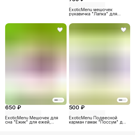
ExoticMenu мешочек
рукавичка "Лапка" для
ежей, для грызунов, белые
вставки
650 ₽
500 ₽
ExoticMenu Мешочек для
ExoticMenu Подвесной
сна "Ежик" для ежей,
карман гамак "Поссум" для
морских свинок, грызунов
поссумов, грызунов,
(23 на 24см маленький)
зеленый