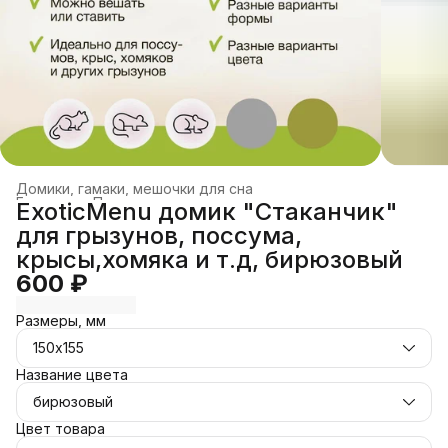
Домики, гамаки, мешочки для сна
Главная
›
Переноски, домики, лежанки
›
ExoticMenu домик "Стаканчик"
для грызунов, поссума,
крысы,хомяка и т.д, бирюзовый
600 ₽
Размеры, мм
150х155
Название цвета
бирюзовый
Цвет товара