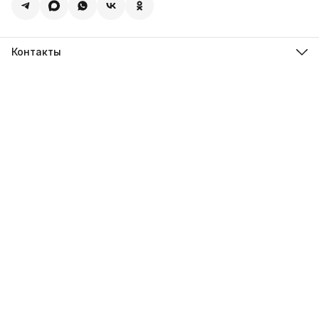
Контакты
Адрес:
г. Сызрань ул. Ерамасова д. 52а
Связаться с нами по телефону или любому мессенджеру
8 (902) 294-48-08
Режим работы
прием и обработка заказов круглосуточно
Эл. почта
admin@exoticmenu.ru
Эл. почта
admin@zoomagasin.ru