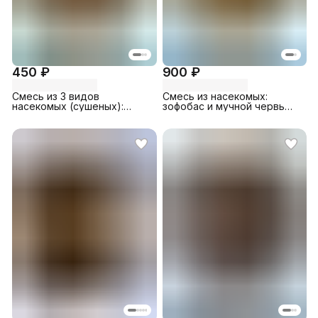
450 ₽
900 ₽
Смесь из 3 видов
Смесь из насекомых:
насекомых (сушеных):
зофобас и мучной червь
кузнечик, сверчок, мучной
(сушеные), 200 гр, банка
червь, 80 гр, банка мал.
бол.