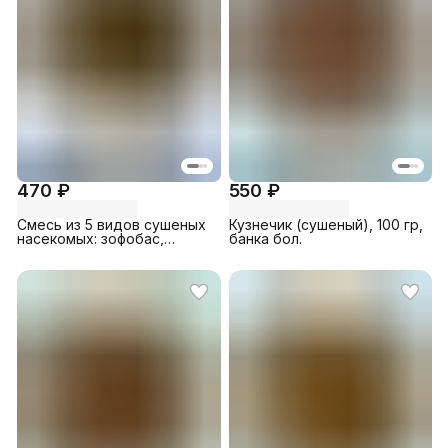
470 ₽
550 ₽
Смесь из 5 видов сушеных
Кузнечик (сушеный), 100 гр,
насекомых: зофобас,
банка бол.
мучной червь, шелкопряд,
сверчок, кузнечик, 100 гр,
банка мал.