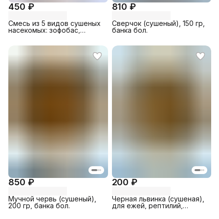
450 ₽
810 ₽
Смесь из 5 видов сушеных
Сверчок (сушеный), 150 гр,
насекомых: зофобас,
банка бол.
мучной червь, шелкопряд,
сверчок, кузнечик, 100 гр,
пакет
850 ₽
200 ₽
Мучной червь (сушеный),
Черная львинка (сушеная),
200 гр, банка бол.
для ежей, рептилий,
грызунов, поссумов, птиц,