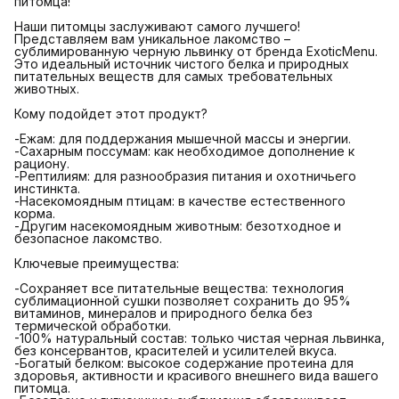
питомца!
Наши питомцы заслуживают самого лучшего!
Представляем вам уникальное лакомство –
сублимированную черную львинку от бренда ExoticMenu.
Это идеальный источник чистого белка и природных
питательных веществ для самых требовательных
животных.
Кому подойдет этот продукт?
-Ежам: для поддержания мышечной массы и энергии.
-Сахарным поссумам: как необходимое дополнение к
рациону.
-Рептилиям: для разнообразия питания и охотничьего
инстинкта.
-Насекомоядным птицам: в качестве естественного
корма.
-Другим насекомоядным животным: безотходное и
безопасное лакомство.
Ключевые преимущества:
-Сохраняет все питательные вещества: технология
сублимационной сушки позволяет сохранить до 95%
витаминов, минералов и природного белка без
термической обработки.
-100% натуральный состав: только чистая черная львинка,
без консервантов, красителей и усилителей вкуса.
-Богатый белком: высокое содержание протеина для
здоровья, активности и красивого внешнего вида вашего
питомца.